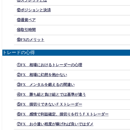
⑪スプレッドとは
⑫ポジションと決済
⑬通貨ペア
⑭取引時間
⑮FXのメリット
トレードの心得
①FX 相場におけるトレーダーの心理
②FX 相場に幻想を抱かない
③FX メンタルを鍛えるの間違い
④FX 勝ち組と負け組とでは基準が違う
⑤FX 損切りできないＦＸトレーダー
⑥FX 感情で利益確定、損切りを行うＦＸトレーダー
⑦FX お小遣い程度が稼げれば良いではダメ