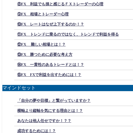
⑧FX 利益でも損と感じるＦＸトレーダーの心理
⑨FX 相場とトレーダー心理
⑩FX レートはなぜ上下するのか！？
⑪FX トレンドに乗るのではなく、トレンドで利益を得る
⑫FX 難しい相場とは！？
⑬FX 勝つために必要な考え方
⑭FX 一貫性のあるトレードとは！？
⑮FX FXで利益を出すためには！？
マインドセット
「自分の夢や目標」と繋がっていますか？
横軸より縦軸を気にする理由とは！？
あなたは他人任せですか！？？
成功するためには！？