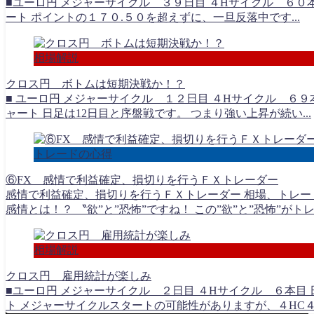
■ユーロ円 メジャーサイクル ３９日目 ４Hサイクル ６０本
ート ポイントの１７０.５０を超えずに、一旦反落中です...
相場解説
クロス円 ボトムは短期決戦か！？
■ ユーロ円 メジャーサイクル １２日目 ４Hサイクル ６９
ャート 日足は12日目と序盤戦です。 つまり強い上昇が続い...
トレードの心得
⑥FX 感情で利益確定、損切りを行うＦＸトレーダー
感情で利益確定、損切りを行うＦＸトレーダー 相場、トレー
感情とは！？ 〝欲”と”恐怖”ですね！ この”欲”と”恐怖”がトレー
相場解説
クロス円 雇用統計が楽しみ
■ユーロ円 メジャーサイクル ２日目 ４Hサイクル ６本目
ト メジャーサイクルスタートの可能性がありますが、４HC４.