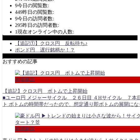
9
今日の閲覧数:
449
昨日の閲覧数:
9
今日の訪問者数:
295
昨日の訪問者数:
1
現在オンライン中の人数:
【追記①】クロス円 反転待ち♪
ポンド円 遅行銘柄か！？
おすすめの記事
相場解説
【追記】クロス円 ボトムで上昇開始
■ユーロ円 メジャーサイクル ２６日目 ４Hサイクル ７本目
ト ボトムの時間帯だったので、想定通り即ボトムの展開になりま
相場解説