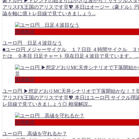
豪ドル円 ▶︎トレンドの始まりは小さな波から！サイクルスタ
アリスFX王国のアリスです🐰💖 本日はオージー（豪ドル）円
論を軸に億トレ目線で見ていきましょう...
相場解説
ユーロ円 日足４波目なう
■ユーロ円 メジャーサイクル １７日目 ４時間サイクル ３
たは ９本目 日足チャート 現在日足４波目で見ています。 ...
相場解説
ユーロ円 ▶︎想定どおりMC天井シナリオで下落開始かな！？
アリスFX王国のアリスです🐰💖 本日はユーロ円 サイクル理
レ目線で見ていきましょう◎ 相場解説...
相場解説
ユーロ円 高値を守れるか？