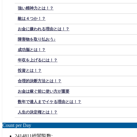
強い精神力とは！？
敵は４つか！？
お金に嫌われる理由とは！？
障害物を取り払おう♪
成功脳とは！？
年収を上げるには！？
投資とは！？
合理的決断方法とは！？
お金は稼ぐ前に使い方が重要
数年で達人までイケる理由とは！？
人生の決定権とは！？
Count per Day
2414811
総閲覧数: