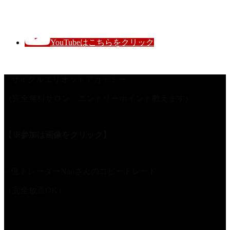
レイナのFX王国
YouTubeはこちらをクリック
✅サイクルエリオットアカデミー
（完全無料サロン：エントリーポイント教えます）
【※参加は画像をクリック】
✅億トレーダーNaoさんのコピートレード
（完全放置OK）