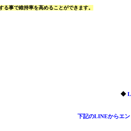
する事で維持率を高めることができます。
◆
下記のLINEからエ