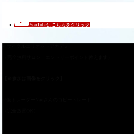
レイナのFX王国
YouTubeはこちらをクリック
✅サイクルエリオットアカデミー
（完全無料サロン：エントリーポイント教えます）
【※参加は画像をクリック】
✅億トレーダーNaoさんのコピートレード
（完全放置OK）