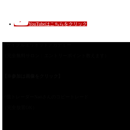
レイナのFX王国
YouTubeはこちらをクリック
✅サイクルエリオットアカデミー
（完全無料サロン：エントリーポイント教えます）
【※参加は画像をクリック】
✅億トレーダーNaoさんのコピートレード
（完全放置OK）