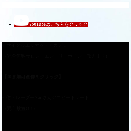
レイナのFX王国
YouTubeはこちらをクリック
✅サイクルエリオットアカデミー
（完全無料サロン：エントリーポイント教えます）
【※参加は画像をクリック】
✅億トレーダーNaoさんのコピートレード
（完全放置OK）