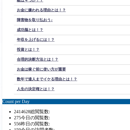
敵は４つか！？
お金に嫌われる理由とは！？
障害物を取り払おう♪
成功脳とは！？
年収を上げるには！？
投資とは！？
合理的決断方法とは！？
お金は稼ぐ前に使い方が重要
数年で達人までイケる理由とは！？
人生の決定権とは！？
Count per Day
2414628
総閲覧数:
275
今日の閲覧数:
556
昨日の閲覧数:
159
今日の訪問者数: