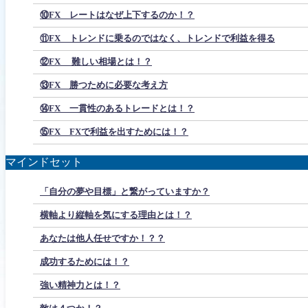
⑩FX レートはなぜ上下するのか！？
⑪FX トレンドに乗るのではなく、トレンドで利益を得る
⑫FX 難しい相場とは！？
⑬FX 勝つために必要な考え方
⑭FX 一貫性のあるトレードとは！？
⑮FX FXで利益を出すためには！？
マインドセット
「自分の夢や目標」と繋がっていますか？
横軸より縦軸を気にする理由とは！？
あなたは他人任せですか！？？
成功するためには！？
強い精神力とは！？