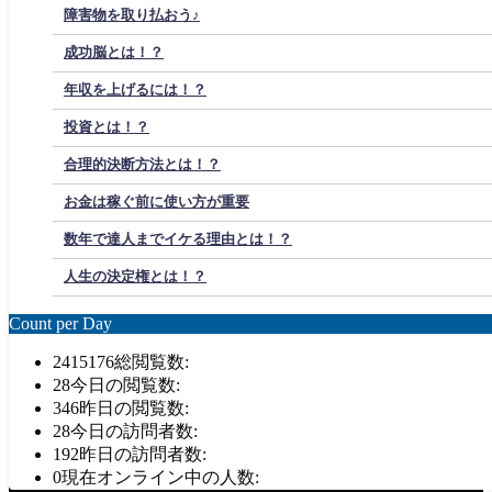
障害物を取り払おう♪
成功脳とは！？
年収を上げるには！？
投資とは！？
合理的決断方法とは！？
お金は稼ぐ前に使い方が重要
数年で達人までイケる理由とは！？
人生の決定権とは！？
Count per Day
2415176
総閲覧数:
28
今日の閲覧数:
346
昨日の閲覧数:
28
今日の訪問者数:
192
昨日の訪問者数:
0
現在オンライン中の人数: