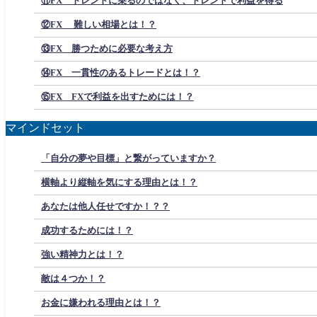
⑪FX トレンドに乗るのではなく、トレンドで利益を得る
⑫FX 難しい相場とは！？
⑬FX 勝つために必要な考え方
⑭FX 一貫性のあるトレードとは！？
⑮FX FXで利益を出すためには！？
マインドセット
「自分の夢や目標」と繋がっていますか？
横軸より縦軸を気にする理由とは！？
あなたは他人任せですか！？？
成功するためには！？
強い精神力とは！？
敵は４つか！？
お金に嫌われる理由とは！？