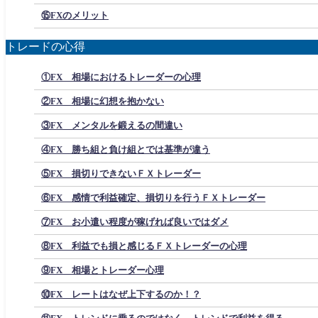
⑮FXのメリット
トレードの心得
①FX 相場におけるトレーダーの心理
②FX 相場に幻想を抱かない
③FX メンタルを鍛えるの間違い
④FX 勝ち組と負け組とでは基準が違う
⑤FX 損切りできないＦＸトレーダー
⑥FX 感情で利益確定、損切りを行うＦＸトレーダー
⑦FX お小遣い程度が稼げれば良いではダメ
⑧FX 利益でも損と感じるＦＸトレーダーの心理
⑨FX 相場とトレーダー心理
⑩FX レートはなぜ上下するのか！？