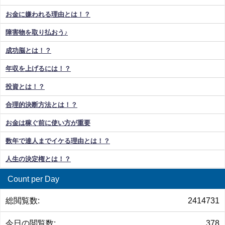
お金に嫌われる理由とは！？
障害物を取り払おう♪
成功脳とは！？
年収を上げるには！？
投資とは！？
合理的決断方法とは！？
お金は稼ぐ前に使い方が重要
数年で達人までイケる理由とは！？
人生の決定権とは！？
Count per Day
総閲覧数:
2414731
今日の閲覧数:
378