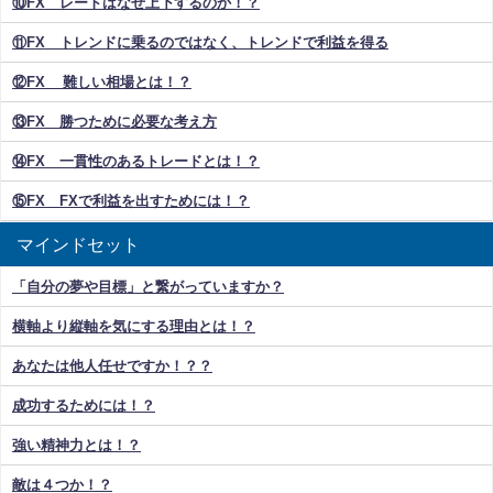
⑩FX レートはなぜ上下するのか！？
⑪FX トレンドに乗るのではなく、トレンドで利益を得る
⑫FX 難しい相場とは！？
⑬FX 勝つために必要な考え方
⑭FX 一貫性のあるトレードとは！？
⑮FX FXで利益を出すためには！？
マインドセット
「自分の夢や目標」と繋がっていますか？
横軸より縦軸を気にする理由とは！？
あなたは他人任せですか！？？
成功するためには！？
強い精神力とは！？
敵は４つか！？