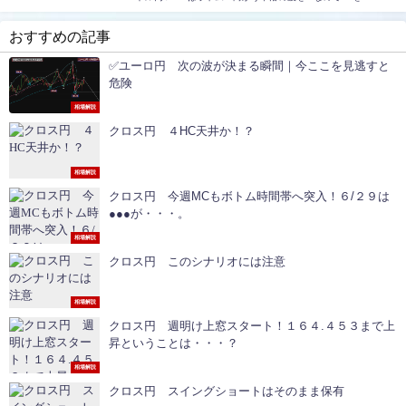
おすすめの記事
✅ユーロ円 次の波が決まる瞬間｜今ここを見逃すと
危険
相場解説
クロス円 ４HC天井か！？
相場解説
クロス円 今週MCもボトム時間帯へ突入！６/２９は
●●●が・・・。
相場解説
クロス円 このシナリオには注意
相場解説
クロス円 週明け上窓スタート！１６４.４５３まで上
昇ということは・・・？
相場解説
クロス円 スイングショートはそのまま保有