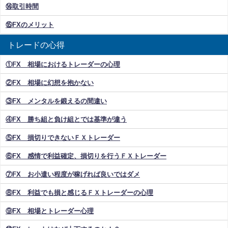
⑭取引時間
⑮FXのメリット
トレードの心得
①FX 相場におけるトレーダーの心理
②FX 相場に幻想を抱かない
③FX メンタルを鍛えるの間違い
④FX 勝ち組と負け組とでは基準が違う
⑤FX 損切りできないＦＸトレーダー
⑥FX 感情で利益確定、損切りを行うＦＸトレーダー
⑦FX お小遣い程度が稼げれば良いではダメ
⑧FX 利益でも損と感じるＦＸトレーダーの心理
⑨FX 相場とトレーダー心理