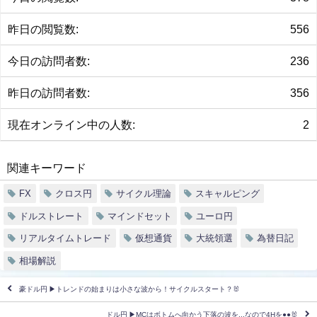
昨日の閲覧数:
556
今日の訪問者数:
236
昨日の訪問者数:
356
現在オンライン中の人数:
2
関連キーワード
FX
クロス円
サイクル理論
スキャルピング
ドルストレート
マインドセット
ユーロ円
リアルタイムトレード
仮想通貨
大統領選
為替日記
相場解説
豪ドル円 ▶︎トレンドの始まりは小さな波から！サイクルスタート？🐰
ドル円 ▶︎MCはボトムへ向かう下落の波を...なので4Hを●●🐰